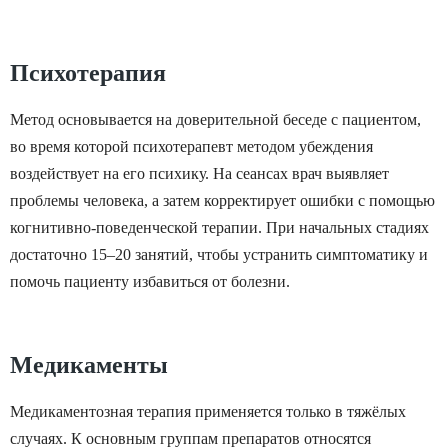
чрезмерная
необосн
раздражительность,
страхов,
Психотерапия
перепады настроения
фобий. У
или понижение
пациенто
Смешанное
Средняя
Метод основывается на доверительной беседе с пациентом,
самооценки. Симптомы
возникаю
во время которой психотерапевт методом убеждения
могут проявляться в
атаки. Л
воздействует на его психику. На сеансах врач выявляет
виде одного нарушения
степень
проблемы человека, а затем корректирует ошибки с помощью
или сразу нескольких.
психотер
когнитивно-поведенческой терапии. При начальных стадиях
Такое состояние
физиотер
достаточно 15–20 занятий, чтобы устранить симптоматику и
отмечается у пациента
случае н
неделю, месяц и
назначаю
помочь пациенту избавиться от болезни.
больше.
препарат
групп. Зд
Медикаменты
зависит 
пациента
Медикаментозная терапия применяется только в тяжёлых
Сложная,
случаях. К основным группам препаратов относятся
По сути, это фобии —