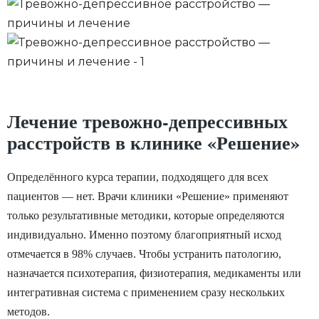
без ведомых на то
пережива
Генерализованное
причин. Основные
Лёгкая
бессонни
тревожное
проявления —
стадии б
нарушения работы
устраняе
ЖКТ, сна, координации
достаточ
движений, а также
основно
Лечение тревожно-депрессивных
усталость и понижение
психотер
расстройств в клинике «Решение»
работоспособности.
физиотер
мероприя
Определённого курса терапии, подходящего для всех
пациентов — нет. Врачи клиники «Решение» применяют
На этой 
только результативные методики, которые определяются
симптомы
индивидуально. Именно поэтому благоприятный исход
выражен
отмечается в 98% случаев. Чтобы устранить патологию,
Симптоматика —
проявляю
назначается психотерапия, физиотерапия, медикаменты или
плаксивость,
нарушени
интегративная система с применением сразу нескольких
подавленное состояние,
повышен
методов.
нарушение сна,
тревожно