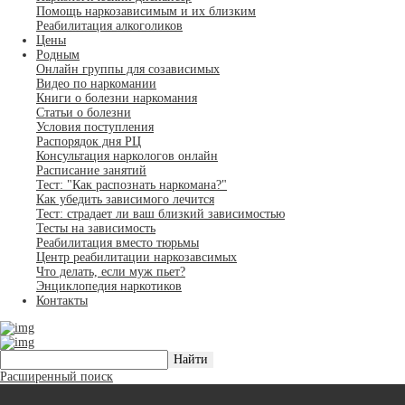
Помощь наркозависимым и их близким
Реабилитация алкоголиков
Цены
Родным
Онлайн группы для созависимых
Видео по наркомании
Книги о болезни наркомания
Статьи о болезни
Условия поступления
Распорядок дня РЦ
Консультация наркологов онлайн
Расписание занятий
Тест: "Как распознать наркомана?"
Как убедить зависимого лечится
Тест: страдает ли ваш близкий зависимостью
Тесты на зависимость
Реабилитация вместо тюрьмы
Центр реабилитации наркозавсимых
Что делать, если муж пьет?
Энциклопедия наркотиков
Контакты
Расширенный поиск