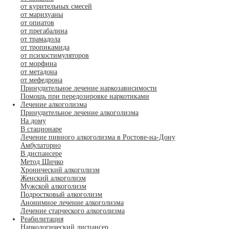
от курительных смесей
от марихуаны
от опиатов
от прегабалина
от трамадола
от тропикамида
от психостимуляторов
от морфина
от метадона
от мефедрона
Принудительное лечение наркозависимости
Помощь при передозировке наркотиками
Лечение алкоголизма
Принудительное лечение алкоголизма
На дому
В стационаре
Лечение пивного алкоголизма в Ростове-на-Дону
Амбулаторно
В диспансере
Метод Шичко
Хронический алкоголизм
Женский алкоголизм
Мужской алкоголизм
Подростковый алкоголизм
Анонимное лечение алкоголизма
Лечение старческого алкоголизма
Реабилитация
Наркологический диспансер