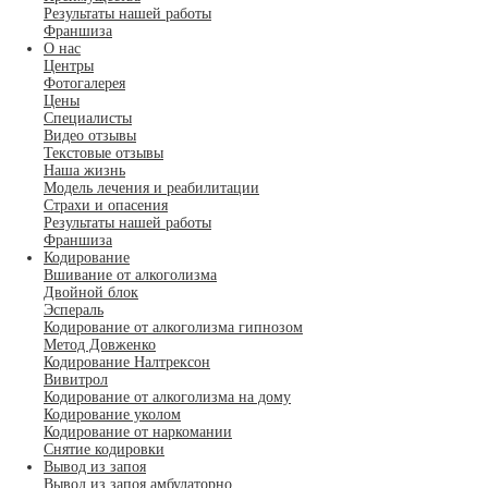
Результаты нашей работы
Франшиза
О нас
Центры
Фотогалерея
Цены
Специалисты
Видео отзывы
Текстовые отзывы
Наша жизнь
Модель лечения и реабилитации
Страхи и опасения
Результаты нашей работы
Франшиза
Кодирование
Вшивание от алкоголизма
Двойной блок
Эспераль
Кодирование от алкоголизма гипнозом
Метод Довженко
Кодирование Налтрексон
Вивитрол
Кодирование от алкоголизма на дому
Кодирование уколом
Кодирование от наркомании
Снятие кодировки
Вывод из запоя
Вывод из запоя амбулаторно