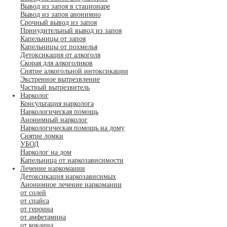
Вывод из запоя в стационаре
Вывод из запоя анонимно
Срочный вывод из запоя
Принудительный вывод из запоя
Капельницы от запоя
Капельницы от похмелья
Детоксикация от алкоголя
Скорая для алкоголиков
Снятие алкогольной интоксикации
Экстренное вытрезвление
Частный вытрезвитель
Нарколог
Консультация нарколога
Наркологическая помощь
Анонимный нарколог
Наркологическая помощь на дому
Снятие ломки
УБОД
Нарколог на дом
Капельница от наркозависимости
Лечение наркомании
Детоксикация наркозависимых
Анонимное лечение наркомании
от солей
от спайса
от героина
от амфетамина
от кокаина