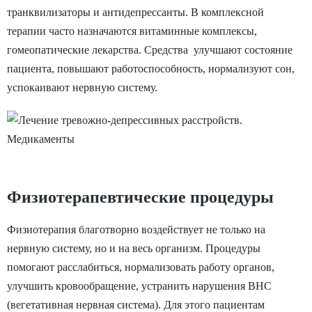
степень,
транквилизаторы и антидепрессанты. В комплексной
боязнь пауков, высоты,
часто во
терапии часто назначаются витаминные комплексы,
змей, огня, открытых
паническ
гомеопатические лекарства. Средства улучшают состояние
или замкнутых
нарушае
пациента, повышают работоспособность, нормализуют сон,
пространств и прочее.
Смешанное
координа
успокаивают нервную систему.
При этом человек
Тревожно-
Тяжёлая
движений,
испытывает стойкий
фобическое
Пациента
страх к фактору,
посещаю
вызывающему фобию,
суициде,
даже если ситуация не
опасно и
представляет никакой
Физиотерапевтические процедуры
немедлен
угрозы.
вмешател
Физиотерапия благотворно воздействует не только на
нервную систему, но и на весь организм. Процедуры
помогают расслабиться, нормализовать работу органов,
улучшить кровообращение, устранить нарушения ВНС
(вегетативная нервная система). Для этого пациентам