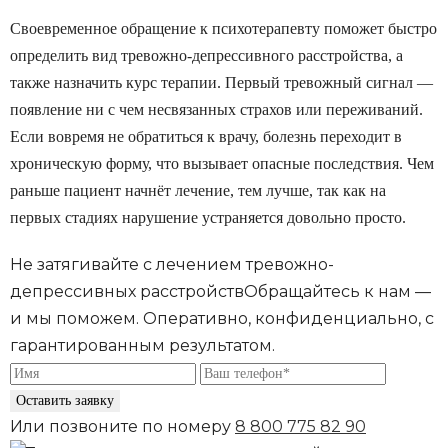
Своевременное обращение к психотерапевту поможет быстро
определить вид тревожно-депрессивного расстройства, а
также назначить курс терапии. Первый тревожный сигнал —
появление ни с чем несвязанных страхов или переживаний.
Если вовремя не обратиться к врачу, болезнь переходит в
хроническую форму, что вызывает опасные последствия. Чем
раньше пациент начнёт лечение, тем лучше, так как на
первых стадиях нарушение устраняется довольно просто.
Вид
Характеристики
Степень
Характе
Не затягивайте с лечением тревожно-
расстройства
депрессивных расстройств
Обращайтесь к нам —
При нача
и мы поможем. Оперативно, конфиденциально, с
у челове
гарантированным результатом.
При генерализованном
снижение
синдроме человек
работосп
Оставить заявку
постоянно испытывает
Нередко 
Или позвоните по номеру
8 800 775 82 90
тревогу и беспокойство
беспочв