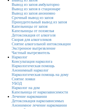
Вывод из запоя
Вывод из запоя амбулаторно
Вывод из запоя в стационаре
Вывод из запоя анонимно
Срочный вывод из запоя
Принудительный вывод из запоя
Капельницы от запоя
Капельницы от похмелья
Детоксикация от алкоголя
Скорая для алкоголиков
Снятие алкогольной интоксикации
Экстренное вытрезвление
Частный вытрезвитель
Нарколог
Консультация нарколога
Наркологическая помощь
Анонимный нарколог
Наркологическая помощь на дому
Снятие ломки
УБОД
Нарколог на дом
Капельница от наркозависимости
Лечение наркомании
Детоксикация наркозависимых
Анонимное лечение наркомании