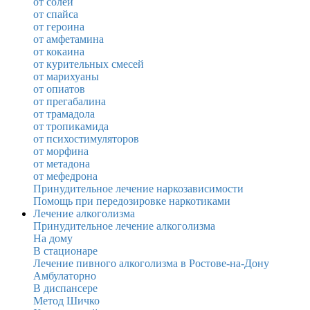
от солей
от спайса
от героина
от амфетамина
от кокаина
от курительных смесей
от марихуаны
от опиатов
от прегабалина
от трамадола
от тропикамида
от психостимуляторов
от морфина
от метадона
от мефедрона
Принудительное лечение наркозависимости
Помощь при передозировке наркотиками
Лечение алкоголизма
Принудительное лечение алкоголизма
На дому
В стационаре
Лечение пивного алкоголизма в Ростове-на-Дону
Амбулаторно
В диспансере
Метод Шичко