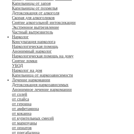
Капельницы от запоя
Капельницы от похмелья
Детоксикация от алкоголя
Скорая для алкоголиков
Снятие алкогольной интоксикации
Экстренное вытрезвление
Частный вытрезвитель
Нарколог
Консультация нарколога
Наркологическая помощь
Анонимный нарколог
Наркологическая помощь на дому
Снятие ломки
УБОД
Нарколог на дом
Капельница от наркозависимости
Лечение наркомании
Детоксикация наркозависимых
Анонимное лечение наркомании
от солей
от спайса
от героина
от амфетамина
от кокаина
от курительных смесей
от марихуаны
от опиатов
от прегабалина