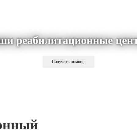
ши реабилитационные цен
Получить помощь
онный