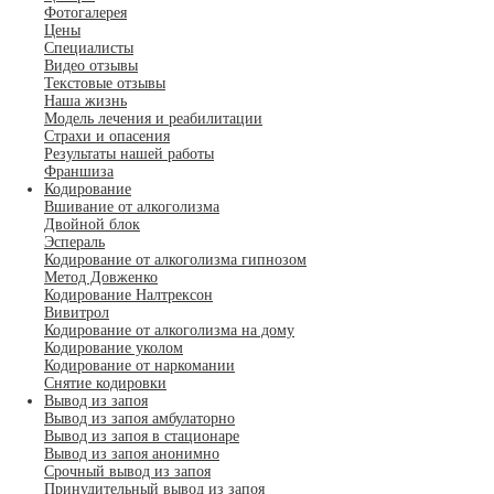
Фотогалерея
Цены
Специалисты
Видео отзывы
Текстовые отзывы
Наша жизнь
Модель лечения и реабилитации
Страхи и опасения
Результаты нашей работы
Франшиза
Кодирование
Вшивание от алкоголизма
Двойной блок
Эспераль
Кодирование от алкоголизма гипнозом
Метод Довженко
Кодирование Налтрексон
Вивитрол
Кодирование от алкоголизма на дому
Кодирование уколом
Кодирование от наркомании
Снятие кодировки
Вывод из запоя
Вывод из запоя амбулаторно
Вывод из запоя в стационаре
Вывод из запоя анонимно
Срочный вывод из запоя
Принудительный вывод из запоя