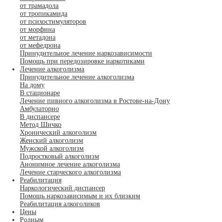
от трамадола
от тропикамида
от психостимуляторов
от морфина
от метадона
от мефедрона
Принудительное лечение наркозависимости
Помощь при передозировке наркотиками
Лечение алкоголизма
Принудительное лечение алкоголизма
На дому
В стационаре
Лечение пивного алкоголизма в Ростове-на-Дону
Амбулаторно
В диспансере
Метод Шичко
Хронический алкоголизм
Женский алкоголизм
Мужской алкоголизм
Подростковый алкоголизм
Анонимное лечение алкоголизма
Лечение старческого алкоголизма
Реабилитация
Наркологический диспансер
Помощь наркозависимым и их близким
Реабилитация алкоголиков
Цены
Родным