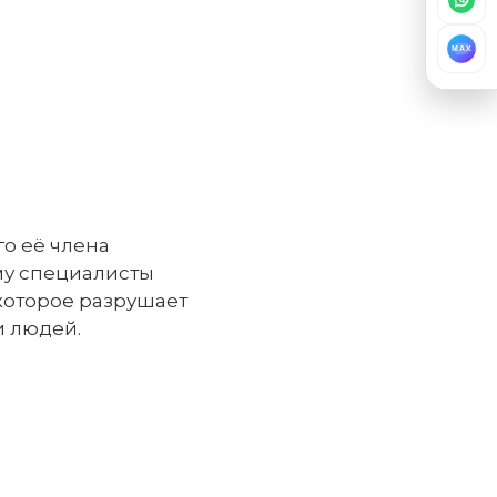
MAX
о её члена
му специалисты
которое разрушает
и людей.