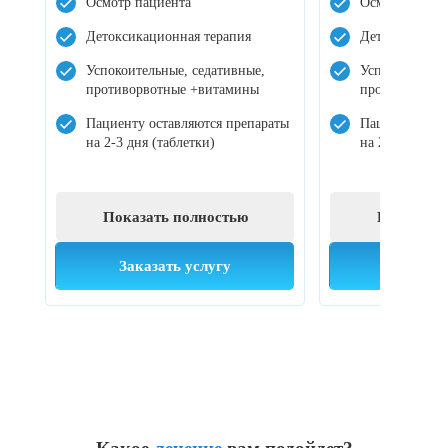
Осмотр пациента
Осмотр пацие
Детоксикационная терапия
Детоксикацио
Успокоительные, седативные,
Успокоительны
противорвотные +витамины
противорвотн
Пациенту оставляются препараты
Пациенту оста
на 2-3 дня (таблетки)
на 2-3 дня (та
Показать полностью
Показать
Заказать услугу
Заказат