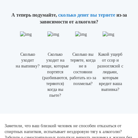
А теперь подумайте,
сколько денег вы теряете
из-за
зависимости от алкоголя?
Сколько
Сколько
Сколько вы
Какой ущерб
уходит
уходит на
теряете, когда
от ссор и
на выпивку?
вещи, которые
не в
разноглясий с
портятся
состоянии
людьми,
(разбиваются,
работать из-за
которым
теряются)
похмелья?
вредит ваша
когда вы
выпивка?
пьете?
Заметили, что ваш близкий человек не способен отказаться от
спиртных напитков, испытывает нездоровую тягу к алкоголю?
Забудьте о самостоятельных попытках вернуть человека к жизни без