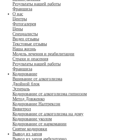
Результаты нашей работы
Франшиза
О нас
Центры
Фотогалерея
Цены
Специалисты
Видео отзывы
Текстовые отзывы
Наша жизнь
Модель лечения и реабилитации
Страхи и опасения
Результаты нашей работы
Франшиза
Кодирование
Вшивание от алкоголизма
Двойной блок
Эспераль
Кодирование от алкоголизма гипнозом
Метод Довженко
Кодирование Налтрексон
Вивитрол
Кодирование от алкоголизма на дому
Кодирование уколом
Кодирование от наркомании
Снятие кодировки
Вывод из запоя
Вывод из запоя амбулаторно