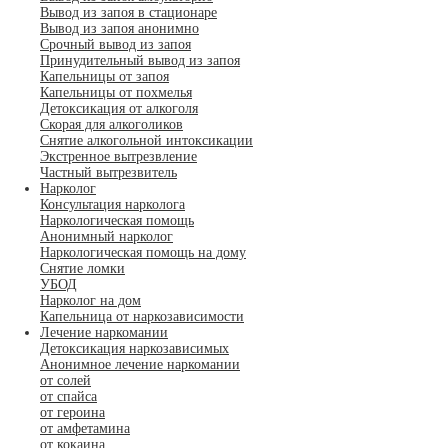
Вывод из запоя в стационаре
Вывод из запоя анонимно
Срочный вывод из запоя
Принудительный вывод из запоя
Капельницы от запоя
Капельницы от похмелья
Детоксикация от алкоголя
Скорая для алкоголиков
Снятие алкогольной интоксикации
Экстренное вытрезвление
Частный вытрезвитель
Нарколог
Консультация нарколога
Наркологическая помощь
Анонимный нарколог
Наркологическая помощь на дому
Снятие ломки
УБОД
Нарколог на дом
Капельница от наркозависимости
Лечение наркомании
Детоксикация наркозависимых
Анонимное лечение наркомании
от солей
от спайса
от героина
от амфетамина
от кокаина