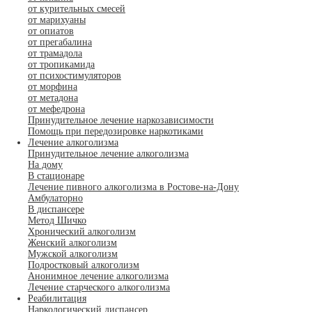
от курительных смесей
от марихуаны
от опиатов
от прегабалина
от трамадола
от тропикамида
от психостимуляторов
от морфина
от метадона
от мефедрона
Принудительное лечение наркозависимости
Помощь при передозировке наркотиками
Лечение алкоголизма
Принудительное лечение алкоголизма
На дому
В стационаре
Лечение пивного алкоголизма в Ростове-на-Дону
Амбулаторно
В диспансере
Метод Шичко
Хронический алкоголизм
Женский алкоголизм
Мужской алкоголизм
Подростковый алкоголизм
Анонимное лечение алкоголизма
Лечение старческого алкоголизма
Реабилитация
Наркологический диспансер