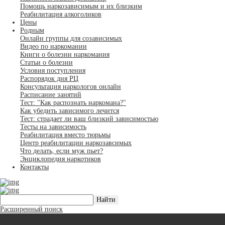
Помощь наркозависимым и их близким
Реабилитация алкоголиков
Цены
Родным
Онлайн группы для созависимых
Видео по наркомании
Книги о болезни наркомания
Статьи о болезни
Условия поступления
Распорядок дня РЦ
Консультация наркологов онлайн
Расписание занятий
Тест: "Как распознать наркомана?"
Как убедить зависимого лечится
Тест: страдает ли ваш близкий зависимостью
Тесты на зависимость
Реабилитация вместо тюрьмы
Центр реабилитации наркозавсимых
Что делать, если муж пьет?
Энциклопедия наркотиков
Контакты
Расширенный поиск