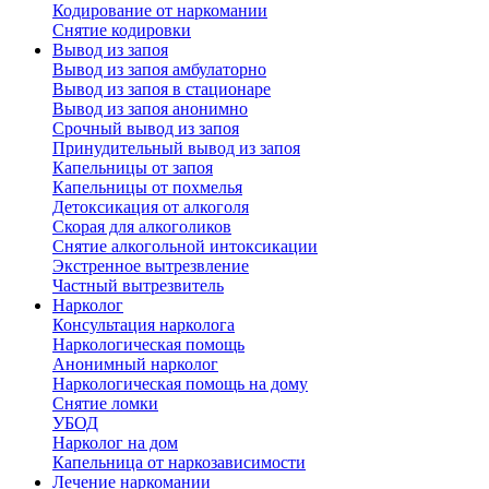
Кодирование от наркомании
Снятие кодировки
Вывод из запоя
Вывод из запоя амбулаторно
Вывод из запоя в стационаре
Вывод из запоя анонимно
Срочный вывод из запоя
Принудительный вывод из запоя
Капельницы от запоя
Капельницы от похмелья
Детоксикация от алкоголя
Скорая для алкоголиков
Снятие алкогольной интоксикации
Экстренное вытрезвление
Частный вытрезвитель
Нарколог
Консультация нарколога
Наркологическая помощь
Анонимный нарколог
Наркологическая помощь на дому
Снятие ломки
УБОД
Нарколог на дом
Капельница от наркозависимости
Лечение наркомании