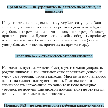
Правило №1 – не угрожайте, не злитесь на ребенка, не
паникуйте
Нарушив это правило, вы только усугубите ситуацию. Ваш
сын или дочь замкнется в себе, перестанет доверять, и будет
еще больше переживать, а значит – получит очередной повод
принять наркотики. Лучше всего спокойно обсудить проблему
и узнать как можно больше полезной информации (о типе
употребляемых веществ, причинах их приема и др.).
Правило №2 – откажитесь от роли спонсора
Наркоманы, пусть даже дети, быстро учатся манипулировать
родственниками. Они начинают чаще спрашивать деньги на
учебу, развлечения, личные расходы. Многие из них пытаются
давить на жалость или чувство вины. Если вы не хотите
спонсировать наркоманию, то займите четкую позицию:
«ребенок не получит финансовой помощи, пока не откажется
от покупки психоактивных веществ».
Правило №3 – не контролируйте ребенка каждую минуту