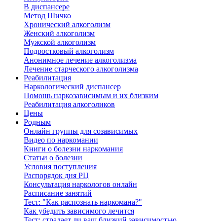
В диспансере
Метод Шичко
Хронический алкоголизм
Женский алкоголизм
Мужской алкоголизм
Подростковый алкоголизм
Анонимное лечение алкоголизма
Лечение старческого алкоголизма
Реабилитация
Наркологический диспансер
Помощь наркозависимым и их близким
Реабилитация алкоголиков
Цены
Родным
Онлайн группы для созависимых
Видео по наркомании
Книги о болезни наркомания
Статьи о болезни
Условия поступления
Распорядок дня РЦ
Консультация наркологов онлайн
Расписание занятий
Тест: "Как распознать наркомана?"
Как убедить зависимого лечится
Тест: страдает ли ваш близкий зависимостью