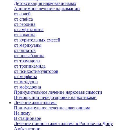
Детоксикация наркозависимых
Анонимное лечение наркомании
от солей
от спайса
от героина
от амфетамина
от кокаина
от курительных смесей
от марихуаны
от опиатов
от прегабалина
от трамадола
от тропикамида
от психостимуляторов
от морфина
от метадона
от мефедрона
Принудительное лечение наркозависимости
Помощь при передозировке наркотиками
Лечение алкоголизма
Принудительное лечение алкоголизма
На дому
В стационаре
Лечение пивного алкоголизма в Ростове-на-Дону
Амбулаторно