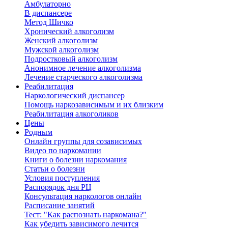
Амбулаторно
В диспансере
Метод Шичко
Хронический алкоголизм
Женский алкоголизм
Мужской алкоголизм
Подростковый алкоголизм
Анонимное лечение алкоголизма
Лечение старческого алкоголизма
Реабилитация
Наркологический диспансер
Помощь наркозависимым и их близким
Реабилитация алкоголиков
Цены
Родным
Онлайн группы для созависимых
Видео по наркомании
Книги о болезни наркомания
Статьи о болезни
Условия поступления
Распорядок дня РЦ
Консультация наркологов онлайн
Расписание занятий
Тест: "Как распознать наркомана?"
Как убедить зависимого лечится