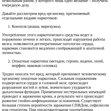
безвольным рабом, у которого лишь одно желание – получить
очередную дозу.
Давайте рассмотрим вред организму, причиняемый
отдельными видами наркотиков:
Конопля (анаша, марихуана).
Употребление этого наркотического средства ведет к
поражению печени и легких, происходят нарушения работы
мозга, появляются дегенеративные патологии сердца,
наркоман становится медленно соображающей и апатичной
личностью.
Опиатные наркотики (метадон, героин, кодеин, опий,
морфин, маковая соломка).
Трудно описать тот вред, который причиняют человеческому
организму опиатные наркотики. Сильным поражениям
подвергаются сердце и головной мозг, происходит
разрушение костей и зубов, значительно ухудшается
дыхательная функция. Применение нестерильных инъекций
приводит к заражению крови, в результате чего происходит
развитие гнойно-инфекционные осложнения. Существует
большая степень вероятности заражения СПИДом, сифилисом
или гепатитом. При продолжительном употреблении