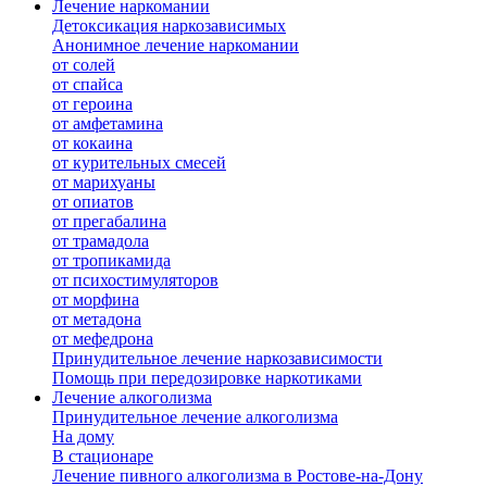
Лечение наркомании
Детоксикация наркозависимых
Анонимное лечение наркомании
от солей
от спайса
от героина
от амфетамина
от кокаина
от курительных смесей
от марихуаны
от опиатов
от прегабалина
от трамадола
от тропикамида
от психостимуляторов
от морфина
от метадона
от мефедрона
Принудительное лечение наркозависимости
Помощь при передозировке наркотиками
Лечение алкоголизма
Принудительное лечение алкоголизма
На дому
В стационаре
Лечение пивного алкоголизма в Ростове-на-Дону