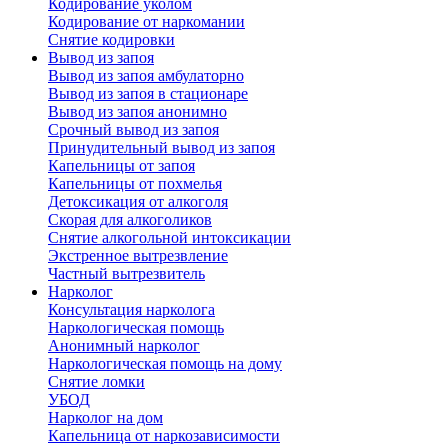
Кодирование уколом
Кодирование от наркомании
Снятие кодировки
Вывод из запоя
Вывод из запоя амбулаторно
Вывод из запоя в стационаре
Вывод из запоя анонимно
Срочный вывод из запоя
Принудительный вывод из запоя
Капельницы от запоя
Капельницы от похмелья
Детоксикация от алкоголя
Скорая для алкоголиков
Снятие алкогольной интоксикации
Экстренное вытрезвление
Частный вытрезвитель
Нарколог
Консультация нарколога
Наркологическая помощь
Анонимный нарколог
Наркологическая помощь на дому
Снятие ломки
УБОД
Нарколог на дом
Капельница от наркозависимости