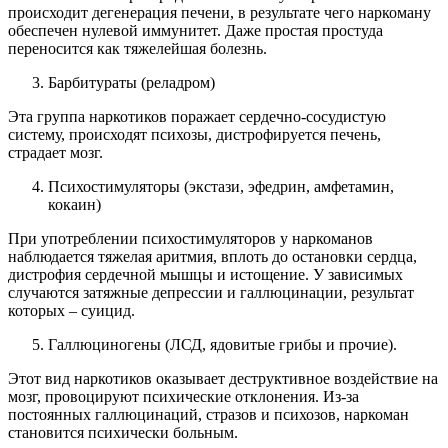
происходит дегенерация печени, в результате чего наркоману
обеспечен нулевой иммунитет. Даже простая простуда
переносится как тяжелейшая болезнь.
Барбитураты (реладром)
Эта группа наркотиков поражает сердечно-сосудистую
систему, происходят психозы, дистрофируется печень,
страдает мозг.
Психостимуляторы (экстази, эфедрин, амфетамин,
кокаин)
При употреблении психостимуляторов у наркоманов
наблюдается тяжелая аритмия, вплоть до остановки сердца,
дистрофия сердечной мышцы и истощение. У зависимых
случаются затяжные депрессии и галлюцинации, результат
которых – суицид.
Галлюциногены (ЛСД, ядовитые грибы и прочие).
Этот вид наркотиков оказывает деструктивное воздействие на
мозг, провоцируют психические отклонения. Из-за
постоянных галлюцинаций, стразов и психозов, наркоман
становится психически больным.