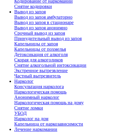
Кодирование от наркомании
Снятие кодировки
Вывод из запоя
Вывод из запоя амбулаторно
Вывод из запоя в стационаре
Вывод из запоя анонимно
Срочный вывод из запоя
Принудительный вывод из запоя
Капельницы от запоя
Капельницы от похмелья
Детоксикация от алкоголя
Скорая для алкоголиков
Снятие алкогольной интоксикации
Экстренное вытрезвление
Частный вытрезвитель
Нарколог
Консультация нарколога
Наркологическая помощь
Анонимный нарколог
Наркологическая помощь на дому
Снятие ломки
УБОД
Нарколог на дом
Капельница от наркозависимости
Лечение наркомании