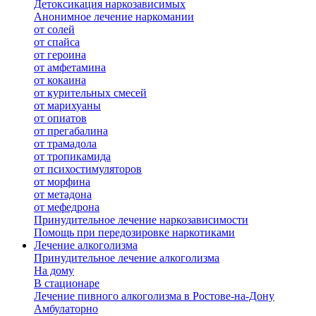
Детоксикация наркозависимых
Анонимное лечение наркомании
от солей
от спайса
от героина
от амфетамина
от кокаина
от курительных смесей
от марихуаны
от опиатов
от прегабалина
от трамадола
от тропикамида
от психостимуляторов
от морфина
от метадона
от мефедрона
Принудительное лечение наркозависимости
Помощь при передозировке наркотиками
Лечение алкоголизма
Принудительное лечение алкоголизма
На дому
В стационаре
Лечение пивного алкоголизма в Ростове-на-Дону
Амбулаторно