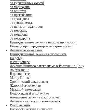
от курительных смесей
от марихуаны
от опиатов
от прегабалина
от трамадола
от тропикамида
от психостимуляторов
от морфина
от метадона
от мефедрона
Принудительное лечение наркозависимости
Помощь при передозировке наркотиками
Лечение алкоголизма
Принудительное лечение алкоголизма
На дому
В стационаре
Лечение пивного алкоголизма в Ростове-на-Дону
Амбулаторно
В диспансере
Метод Шичко
Хронический алкоголизм
Женский алкоголизм
Мужской алкоголизм
Подростковый алкоголизм
Анонимное лечение алкоголизма
Лечение старческого алкоголизма
Реабилитация
Наркологический диспансер