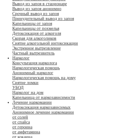
Вывод из запоя в стационаре
Вывод из запоя анонимно
Срочный вывод из запоя
Принудительный вывод из запоя
Капельницы от запоя
Капельницы от похмелья
Детоксикация от алкоголя
Скорая для алкоголиков
Снятие алкогольной интоксикации
Экстренное вытрезвление
Частный вытрезвитель
Нарколог
Консультация нарколога
Наркологическая помощь
Анонимный нарколог
Наркологическая помощь на дому
Снятие ломки
УБОД
Нарколог на дом
Капельница от наркозависимости
Лечение наркомании
Детоксикация наркозависимых
Анонимное лечение наркомании
от солей
от спайса
от героина
от амфетамина
от кокаина