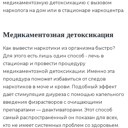
медикаментозную детоксикацию с вызовом
нарколога на дом или в стационаре наркоцентра.
Запишитесь на консультацию перед про
Медикаментозная детоксикация
Как вывести наркотики из организма быстро?
Для этого есть лишь один способ - лечь в
стационар и провести процедуру
ОСТАВИТЬ ЗАЯВКУ
медикаментозной детоксикации. Именно эта
процедура поможет избавиться от следов
Или позвоните по номеру
наркотиков в моче и крови. Подобный эффект
даёт стимуляция диуреза с помощью капельного
8 800 775 82 90
введения физрастворов с очищающими
препаратами — деактиваторами. Этот способ
самый распространённый он показан для всех,
кто не имеет системных проблем со здоровьем.