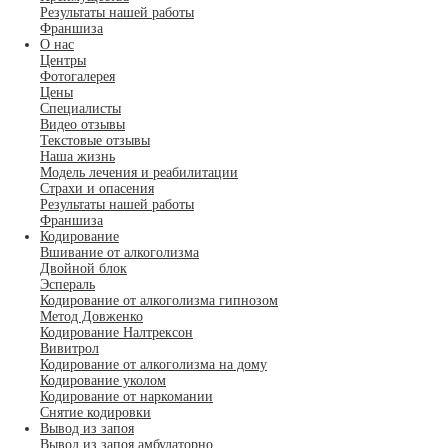
Результаты нашей работы
Франшиза
О нас
Центры
Фотогалерея
Цены
Специалисты
Видео отзывы
Текстовые отзывы
Наша жизнь
Модель лечения и реабилитации
Страхи и опасения
Результаты нашей работы
Франшиза
Кодирование
Вшивание от алкоголизма
Двойной блок
Эспераль
Кодирование от алкоголизма гипнозом
Метод Довженко
Кодирование Налтрексон
Вивитрол
Кодирование от алкоголизма на дому
Кодирование уколом
Кодирование от наркомании
Снятие кодировки
Вывод из запоя
Вывод из запоя амбулаторно