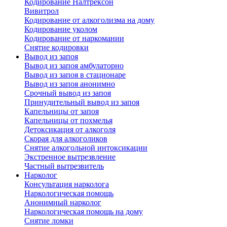
Кодирование Налтрексон
Вивитрол
Кодирование от алкоголизма на дому
Кодирование уколом
Кодирование от наркомании
Снятие кодировки
Вывод из запоя
Вывод из запоя амбулаторно
Вывод из запоя в стационаре
Вывод из запоя анонимно
Срочный вывод из запоя
Принудительный вывод из запоя
Капельницы от запоя
Капельницы от похмелья
Детоксикация от алкоголя
Скорая для алкоголиков
Снятие алкогольной интоксикации
Экстренное вытрезвление
Частный вытрезвитель
Нарколог
Консультация нарколога
Наркологическая помощь
Анонимный нарколог
Наркологическая помощь на дому
Снятие ломки