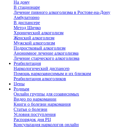
На дому
В стационаре
Лечение пивного алкоголизма в Ростове-на-Дону
Амбулаторно
В диспансере
Метод Шичко
Хронический алкоголизм
Женский алкоголизм
Мужской алкоголизм
Подростковый алкоголизм
Анонимное лечение алкоголизма
Лечение старческого алкоголизма
Реабилитация
Наркологический диспансер
Помощь наркозависимым и их близким
Реабилитация алкоголиков
Цены
Родным
Онлайн группы для созависимых
Видео по наркомании
Книги о болезни наркомания
Статьи о болезни
Условия поступления
Распорядок дня РЦ
Консультация наркологов онлайн