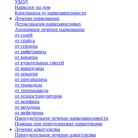
УБОД
Нарколог на дом
Капельница от наркозависимости
Лечение наркомании
Детоксикация наркозависимых
Анонимное лечение наркомании
от солей
от спайса
от героина
от амфетамина
от кокаина
от курительных смесей
от марихуаны
от опиатов
от прегабалина
от трамадола
от тропикамида
от психостимуляторов
от морфина
от метадона
от мефедрона
Принудительное лечение наркозависимости
Помощь при передозировке наркотиками
Лечение алкоголизма
Принудительное лечение алкоголизма