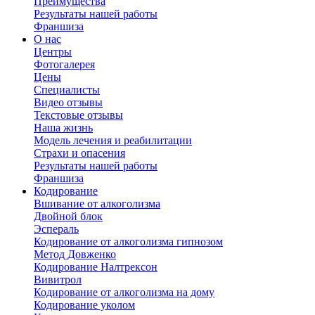
Преимущества
Результаты нашей работы
Франшиза
О нас
Центры
Фотогалерея
Цены
Специалисты
Видео отзывы
Текстовые отзывы
Наша жизнь
Модель лечения и реабилитации
Страхи и опасения
Результаты нашей работы
Франшиза
Кодирование
Вшивание от алкоголизма
Двойной блок
Эспераль
Кодирование от алкоголизма гипнозом
Метод Довженко
Кодирование Налтрексон
Вивитрол
Кодирование от алкоголизма на дому
Кодирование уколом