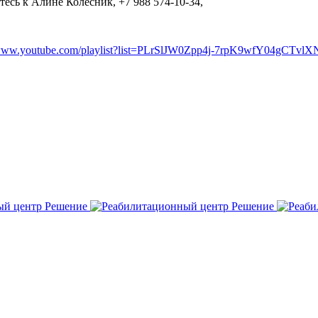
есь к Алине Колесник, +7 988 574-10-34,
/www.youtube.com/playlist?list=PLrSlJW0Zpp4j-7rpK9wfY04gCTvlX