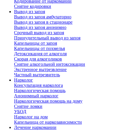
Кодирование от наркомании
Снятие кодировки
Вывод из запоя
Вывод из запоя амбулаторно
Вывод из запоя в стационаре
Вывод из запоя анонимно
Срочный вывод из запоя
Принудительный вывод из запоя
Капельницы от запоя
Капельницы от похмелья
Детоксикация от алкоголя
Скорая для алкоголиков
Снятие алкогольной интоксикации
Экстренное вытрезвление
Частный вытрезвитель
Нарколог
Консультация нарколога
Наркологическая помощь
Анонимный нарколог
Наркологическая помощь на дому
Снятие ломки
УБОД
Нарколог на дом
Капельница от наркозависимости
Лечение наркомании