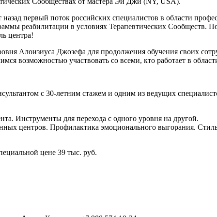
тических Сообществах от мастера Эй Джи (NY, USA).
т назад первый поток российских специалистов в области профе
аммы реабилитации в условиях Терапевтических Сообществ. Поч
ль центра!
уровня Алоизиуса Джозефа для продолжения обучения своих сот
имся возможностью участвовать со всеми, кто работает в облас
онсультантом с 30-летним стажем и одним из ведущих специали
нта. Инструменты для перехода с одного уровня на другой.
нных центров. Профилактика эмоционального выгорания. Стиль
специальной цене 39 тыс. руб.