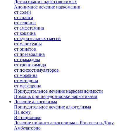
Детоксикация наркозависимых
Анонимное лечение наркомании
от солей
от спайса
от героина
от амфетамина
от кокаина
от курительных смесей
от марихуаны
от опиатов
от прегабалина
от трамадола
от тропикамида
от психостимуляторов
от морфина
от метадона
от мефедрона
Принудительное лечение наркозависимости
Помощь при передозировке наркотиками
Лечение алкоголизма
Принудительное лечение алкоголизма
На дому
В стационаре
Лечение пивного алкоголизма в Ростове-на-Дону
Амбулаторно