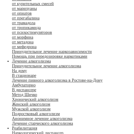
от курительных смесей
от марихуаны
от опиатов
от прегабалина
от трамадола
от тропикамида
от психостимуляторов
от морфина
от метадона
от мефедрона
Принудительное лечение наркозависимости
Помощь при передозировке наркотиками
Лечение алкоголизма
Принудительное лечение алкоголизма
На дому
В стационаре
Лечение пивного алкоголизма в Ростове-на-Дону
Амбулаторно
В диспансере
Метод Шичко
Хронический алкоголизм
Женский алкоголизм
Мужской алкоголизм
Подростковый алкоголизм
Анонимное лечение алкоголизма
Лечение старческого алкоголизма
Реабилитация
Наркологический диспансер