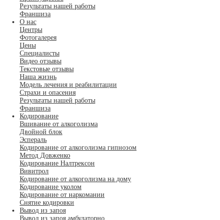
Результаты нашей работы
Франшиза
О нас
Центры
Фотогалерея
Цены
Специалисты
Видео отзывы
Текстовые отзывы
Наша жизнь
Модель лечения и реабилитации
Страхи и опасения
Результаты нашей работы
Франшиза
Кодирование
Вшивание от алкоголизма
Двойной блок
Эспераль
Кодирование от алкоголизма гипнозом
Метод Довженко
Кодирование Налтрексон
Вивитрол
Кодирование от алкоголизма на дому
Кодирование уколом
Кодирование от наркомании
Снятие кодировки
Вывод из запоя
Вывод из запоя амбулаторно