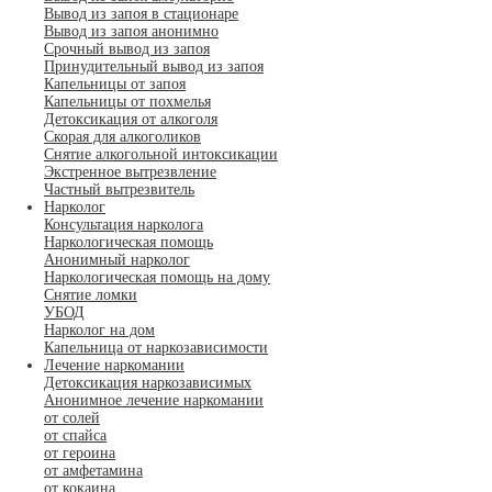
Вывод из запоя в стационаре
Вывод из запоя анонимно
Срочный вывод из запоя
Принудительный вывод из запоя
Капельницы от запоя
Капельницы от похмелья
Детоксикация от алкоголя
Скорая для алкоголиков
Снятие алкогольной интоксикации
Экстренное вытрезвление
Частный вытрезвитель
Нарколог
Консультация нарколога
Наркологическая помощь
Анонимный нарколог
Наркологическая помощь на дому
Снятие ломки
УБОД
Нарколог на дом
Капельница от наркозависимости
Лечение наркомании
Детоксикация наркозависимых
Анонимное лечение наркомании
от солей
от спайса
от героина
от амфетамина
от кокаина