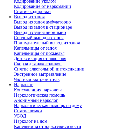
Кодирование уколом
Кодирование от наркомании
Снятие кодировки
Вывод из запоя
Вывод из запоя амбулаторно
Вывод из запоя в стационаре
Вывод из запоя анонимно
Срочный вывод из запоя
Принудительный вывод из запоя
Капельницы от запоя
Капельницы от похмелья
Детоксикация от алкоголя
Скорая для алкоголиков
Снятие алкогольной интоксикации
Экстренное вытрезвление
Частный вытрезвитель
Нарколог
Консультация нарколога
Наркологическая помощь
Анонимный нарколог
Наркологическая помощь на дому
Снятие ломки
УБОД
Нарколог на дом
Капельница от наркозависимости