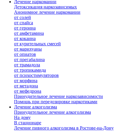
Лечение наркомании
Детоксикация наркозависимых
Анонимное лечение наркомании
от солей
от спайса
от героина
от амфетамина
от кокаина
от курительных смесей
от марихуаны
от опиатов
от прегабалина
от трамадола
от тропикамида
от психостимуляторов
от морфина
от метадона
от мефедрона
Принудительное лечение наркозависимости
Помощь при передозировке наркотиками
Лечение алкоголизма
Принудительное лечение алкоголизма
На дому
В стационаре
Лечение пивного алкоголизма в Ростове-на-Дону