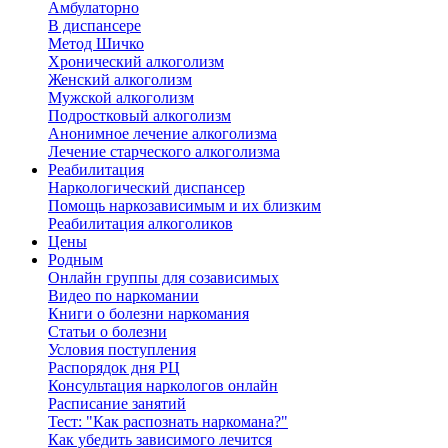
Амбулаторно
В диспансере
Метод Шичко
Хронический алкоголизм
Женский алкоголизм
Мужской алкоголизм
Подростковый алкоголизм
Анонимное лечение алкоголизма
Лечение старческого алкоголизма
Реабилитация
Наркологический диспансер
Помощь наркозависимым и их близким
Реабилитация алкоголиков
Цены
Родным
Онлайн группы для созависимых
Видео по наркомании
Книги о болезни наркомания
Статьи о болезни
Условия поступления
Распорядок дня РЦ
Консультация наркологов онлайн
Расписание занятий
Тест: "Как распознать наркомана?"
Как убедить зависимого лечится