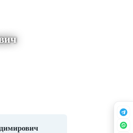
вич
адимирович