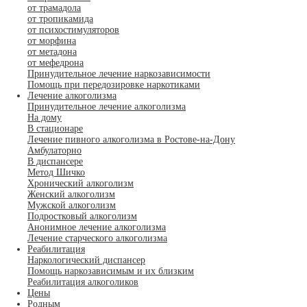
от трамадола
от тропикамида
от психостимуляторов
от морфина
от метадона
от мефедрона
Принудительное лечение наркозависимости
Помощь при передозировке наркотиками
Лечение алкоголизма
Принудительное лечение алкоголизма
На дому
В стационаре
Лечение пивного алкоголизма в Ростове-на-Дону
Амбулаторно
В диспансере
Метод Шичко
Хронический алкоголизм
Женский алкоголизм
Мужской алкоголизм
Подростковый алкоголизм
Анонимное лечение алкоголизма
Лечение старческого алкоголизма
Реабилитация
Наркологический диспансер
Помощь наркозависимым и их близким
Реабилитация алкоголиков
Цены
Родным