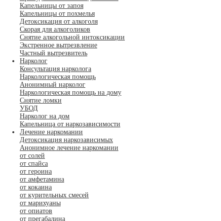
Капельницы от запоя
Капельницы от похмелья
Детоксикация от алкоголя
Скорая для алкоголиков
Снятие алкогольной интоксикации
Экстренное вытрезвление
Частный вытрезвитель
Нарколог
Консультация нарколога
Наркологическая помощь
Анонимный нарколог
Наркологическая помощь на дому
Снятие ломки
УБОД
Нарколог на дом
Капельница от наркозависимости
Лечение наркомании
Детоксикация наркозависимых
Анонимное лечение наркомании
от солей
от спайса
от героина
от амфетамина
от кокаина
от курительных смесей
от марихуаны
от опиатов
от прегабалина