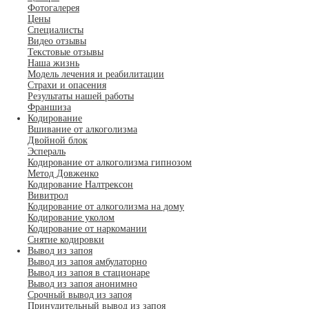
Фотогалерея
Цены
Специалисты
Видео отзывы
Текстовые отзывы
Наша жизнь
Модель лечения и реабилитации
Страхи и опасения
Результаты нашей работы
Франшиза
Кодирование
Вшивание от алкоголизма
Двойной блок
Эспераль
Кодирование от алкоголизма гипнозом
Метод Довженко
Кодирование Налтрексон
Вивитрол
Кодирование от алкоголизма на дому
Кодирование уколом
Кодирование от наркомании
Снятие кодировки
Вывод из запоя
Вывод из запоя амбулаторно
Вывод из запоя в стационаре
Вывод из запоя анонимно
Срочный вывод из запоя
Принудительный вывод из запоя