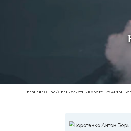
Главная
/
О нас
/
Специалисты
/ Коротенко Антон Бо