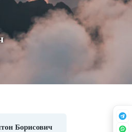
ч
нтон Борисович