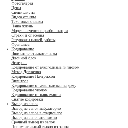
Фотогалерея
Цены
Специалисты
Видео отзывы
Текстовые отзывы
Наша жизнь
Модель лечения и реабилитации
Страхи и опасения
Результаты нашей работы
Франшиза
Кодирование
Вшивание от алкоголизма
Двойной блок
Эспераль
Кодирование от алкоголизма гипнозом
Метод Довженко
Кодирование Налтрексон
Вивитрол
Кодирование от алкоголизма на дому
Кодирование уколом
Кодирование от наркомании
Снятие кодировки
Вывод из запоя
Вывод из запоя амбулаторно
Вывод из запоя в стационаре
Вывод из запоя анонимно
Срочный вывод из запоя
Принудительный вывод из запоя