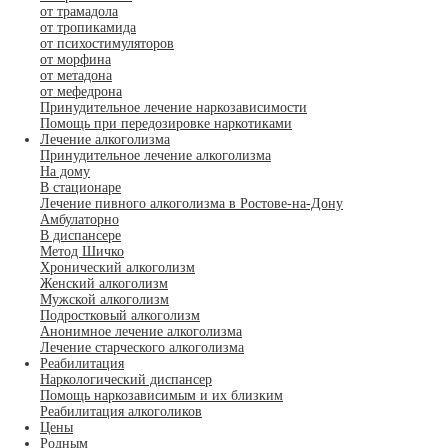
от трамадола
от тропикамида
от психостимуляторов
от морфина
от метадона
от мефедрона
Принудительное лечение наркозависимости
Помощь при передозировке наркотиками
Лечение алкоголизма
Принудительное лечение алкоголизма
На дому
В стационаре
Лечение пивного алкоголизма в Ростове-на-Дону
Амбулаторно
В диспансере
Метод Шичко
Хронический алкоголизм
Женский алкоголизм
Мужской алкоголизм
Подростковый алкоголизм
Анонимное лечение алкоголизма
Лечение старческого алкоголизма
Реабилитация
Наркологический диспансер
Помощь наркозависимым и их близким
Реабилитация алкоголиков
Цены
Родным