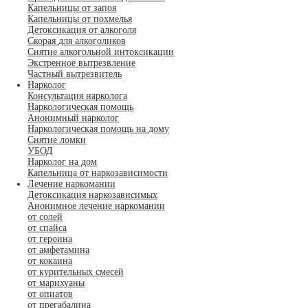
Капельницы от запоя
Капельницы от похмелья
Детоксикация от алкоголя
Скорая для алкоголиков
Снятие алкогольной интоксикации
Экстренное вытрезвление
Частный вытрезвитель
Нарколог
Консультация нарколога
Наркологическая помощь
Анонимный нарколог
Наркологическая помощь на дому
Снятие ломки
УБОД
Нарколог на дом
Капельница от наркозависимости
Лечение наркомании
Детоксикация наркозависимых
Анонимное лечение наркомании
от солей
от спайса
от героина
от амфетамина
от кокаина
от курительных смесей
от марихуаны
от опиатов
от прегабалина